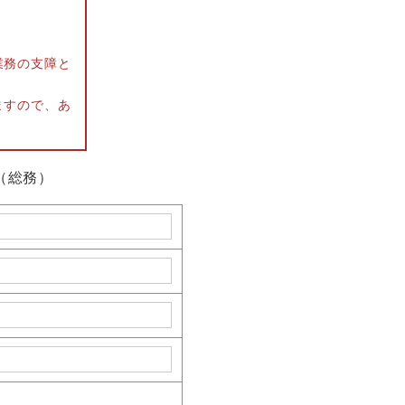
業務の支障と
ますので、あ
（総務）