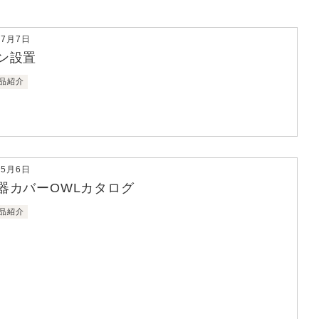
年7月7日
ン設置
品紹介
年5月6日
器カバーOWLカタログ
品紹介